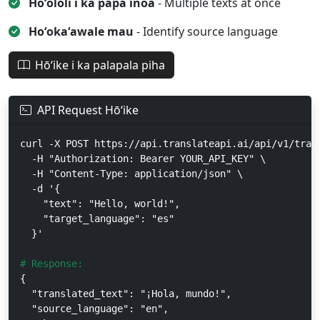
Hoʻololi i ka papa inoa
- Multiple texts at once
Hoʻokaʻawale mau
- Identify source language
Hōʻike i ka palapala piha
API Request Hōʻike
curl -X POST https://api.translateapi.ai/api/v1/trans
  -H "Authorization: Bearer YOUR_API_KEY" \

  -H "Content-Type: application/json" \

  -d '{

    "text": "Hello, world!",

    "target_language": "es"

  }'

# Response:
{

  "translated_text": "¡Hola, mundo!",

  "source_language": "en",
