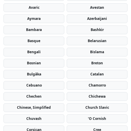
Avaric
Avestan
Aymara
Azerbaijani
Bambara
Bashkir
Basque
Belarusian
Bengali
Bislama
Bosnian
Breton
Bulgāka
Catalan
Cebuano
Chamorro
Chechen
Chichewa
Chinese, Simplified
Church Slavic
Chuvash
ʻO Cornish
Corsican
Cree