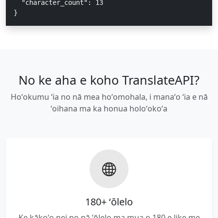
  "character_count": 13

}
No ke aha e koho TranslateAPI?
Hoʻokumu ʻia no nā mea hoʻomohala, i manaʻo ʻia e nā
ʻoihana ma ka honua holoʻokoʻa
180+ ʻōlelo
Ke kākoʻo nei no nā ʻōlelo ma mua o 180 e like me