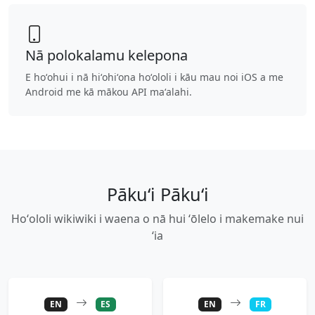
Nā polokalamu kelepona
E hoʻohui i nā hiʻohiʻona hoʻololi i kāu mau noi iOS a me
Android me kā mākou API maʻalahi.
Pākuʻi Pākuʻi
Hoʻololi wikiwiki i waena o nā hui ʻōlelo i makemake nui
ʻia
EN
ES
EN
FR