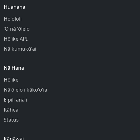
Huahana
Hoʻololi
ʻO nā ʻōlelo
Hōʻike API
Nā kumukūʻai
Nā Hana
Hōʻike
Nā'ōlelo i kākoʻoʻia
E pili ana i
Kāhea
Status
Kānāwai