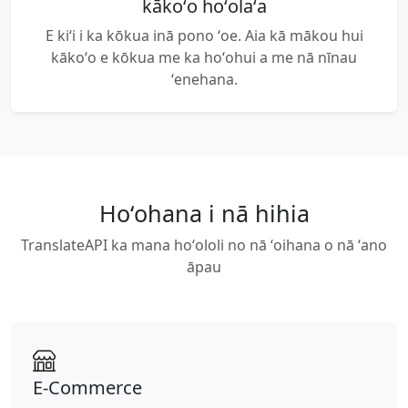
kākoʻo hoʻolaʻa
E kiʻi i ka kōkua inā pono ʻoe. Aia kā mākou hui
kākoʻo e kōkua me ka hoʻohui a me nā nīnau
ʻenehana.
Hoʻohana i nā hihia
TranslateAPI ka mana hoʻololi no nā ʻoihana o nā ʻano
āpau
E-Commerce