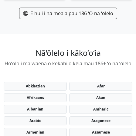
E huli i nā mea a pau 186 ʻO nā ʻōlelo
Nā'ōlelo i kākoʻoʻia
Hoʻololi ma waena o kekahi o kēia mau 186+ ʻo nā ʻōlelo
Abkhazian
Afar
Afrikaans
Akan
Albanian
Amharic
Arabic
Aragonese
Armenian
Assamese