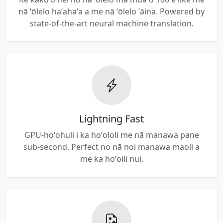
nā ʻōlelo haʻahaʻa a me nā ʻōlelo ʻāina. Powered by
state-of-the-art neural machine translation.
Lightning Fast
GPU-hoʻohuli i ka hoʻololi me nā manawa pane
sub-second. Perfect no nā noi manawa maoli a
me ka hoʻoili nui.