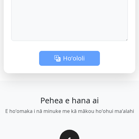
Hoʻololi
Pehea e hana ai
E hoʻomaka i nā minuke me kā mākou hoʻohui maʻalahi