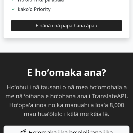
kākoʻo Priority
E nānā i nā papa hana āpau
E hoʻomaka ana?
Hoʻohui i nā tausani o nā mea hoʻomohala a
me nā ʻoihana e hoʻohana ana i TranslateAPI.
Hoʻopaʻa inoa no ka manuahi a loaʻa 8,000
mau hua'ōlelo i kēlā me kēia lā.
Hoʻomaka i ka hoʻololi ʻana i ka