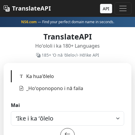
TranslateAPI
API
NS6.com
— Find your perfect domain name in seconds.
TranslateAPI
Hoʻololi i ka 180+ Languages
185+ ʻO nā ʻōlelo
Hōʻike API
Ka hua'ōlelo
_Hoʻoponopono i nā faila
Mai