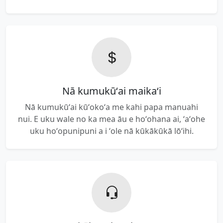
Nā kumukūʻai maikaʻi
Nā kumukūʻai kūʻokoʻa me kahi papa manuahi
nui. E uku wale no ka mea āu e hoʻohana ai, ʻaʻohe
uku hoʻopunipuni a i ʻole nā ​​kūkākūkā lōʻihi.