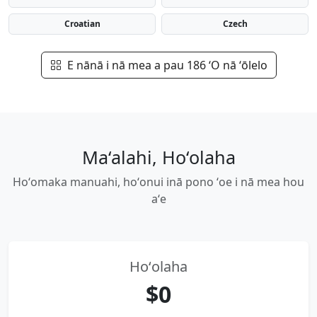
Croatian
Czech
E nānā i nā mea a pau 186 ʻO nā ʻōlelo
Maʻalahi, Hoʻolaha
Hoʻomaka manuahi, hoʻonui inā pono ʻoe i nā mea hou
aʻe
Hoʻolaha
$0