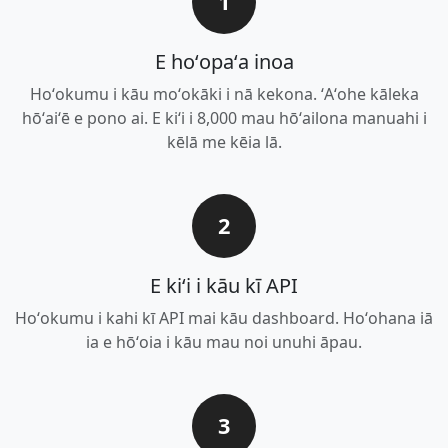
1
E hoʻopaʻa inoa
Hoʻokumu i kāu moʻokāki i nā kekona. ʻAʻohe kāleka
hōʻaiʻē e pono ai. E kiʻi i 8,000 mau hōʻailona manuahi i
kēlā me kēia lā.
2
E kiʻi i kāu kī API
Hoʻokumu i kahi kī API mai kāu dashboard. Hoʻohana iā
ia e hōʻoia i kāu mau noi unuhi āpau.
3