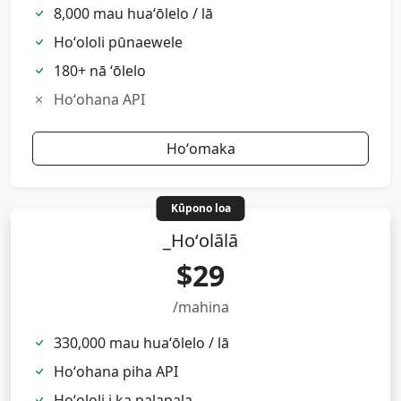
8,000 mau huaʻōlelo / lā
Hoʻololi pūnaewele
180+ nā ʻōlelo
Hoʻohana API
Hoʻomaka
Kūpono loa
_Hoʻolālā
$29
/mahina
330,000 mau huaʻōlelo / lā
Hoʻohana piha API
Hoʻololi i ka palapala