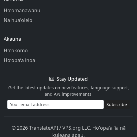
Hoʻomanawanui
Nā hua'ōlelo
Akauna
Hoʻokomo
Hoʻopaʻa inoa
Stay Updated
Get the latest updates on new features, language support,
and API improvements.
Subscribe
© 2026 TranslateAPI
/
VPS.org
LLC. Hoʻopaʻa ʻia nā
kuleana āpau.