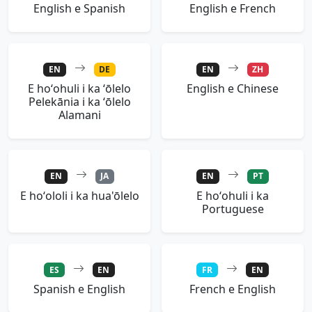
English e Spanish
English e French
EN
DE
EN
ZH
E hoʻohuli i ka ʻōlelo
English e Chinese
Pelekānia i ka ʻōlelo
Alamani
EN
JA
EN
PT
E hoʻololi i ka hua'ōlelo
E hoʻohuli i ka
Portuguese
ES
EN
FR
EN
Spanish e English
French e English