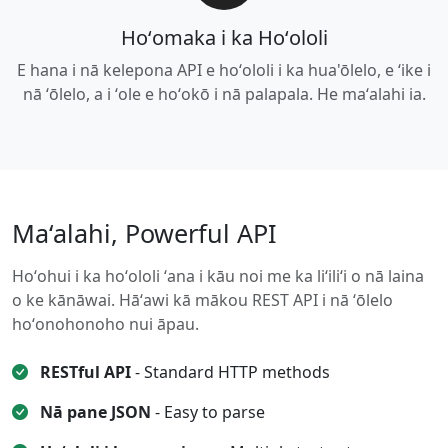
Hoʻomaka i ka Hoʻololi
E hana i nā kelepona API e hoʻololi i ka hua'ōlelo, e ʻike i
nā ʻōlelo, a i ʻole e hoʻokō i nā palapala. He maʻalahi ia.
Maʻalahi, Powerful API
Hoʻohui i ka hoʻololi ʻana i kāu noi me ka liʻiliʻi o nā laina
o ke kānāwai. Hāʻawi kā mākou REST API i nā ʻōlelo
hoʻonohonoho nui āpau.
RESTful API
- Standard HTTP methods
Nā pane JSON
- Easy to parse