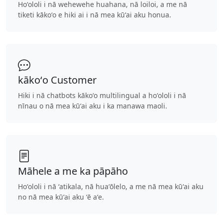
Hoʻololi i nā wehewehe huahana, nā loiloi, a me nā
tiketi kākoʻo e hiki ai i nā mea kūʻai aku honua.
kākoʻo Customer
Hiki i nā chatbots kākoʻo multilingual a hoʻololi i nā
nīnau o nā mea kūʻai aku i ka manawa maoli.
Māhele a me ka pāpāho
Hoʻololi i nā ʻatikala, nā huaʻōlelo, a me nā mea kūʻai aku
no nā mea kūʻai aku ʻē aʻe.