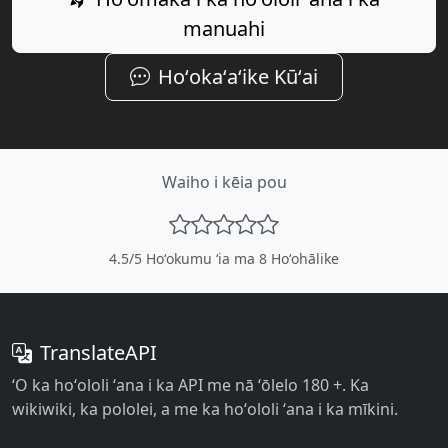
manuahi
Hoʻokaʻaʻike Kūʻai
Waiho i kēia pou
4.5
/5 Hoʻokumu ʻia ma
8
Hoʻohālike
TranslateAPI
ʻO ka hoʻololi ʻana i ka API me nā ʻōlelo 180 +. Ka
wikiwiki, ka pololei, a me ka hoʻololi ʻana i ka mīkini.