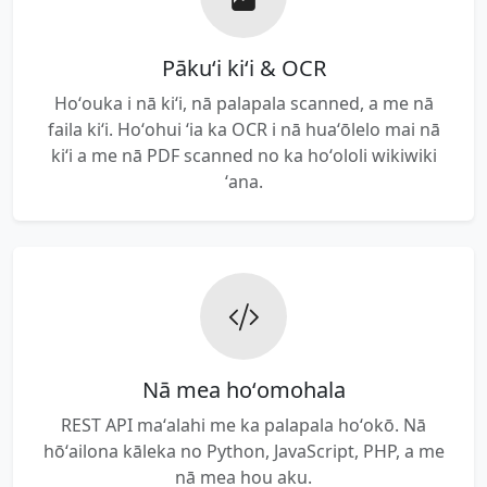
Pākuʻi kiʻi & OCR
Hoʻouka i nā kiʻi, nā palapala scanned, a me nā
faila kiʻi. Hoʻohui ʻia ka OCR i nā huaʻōlelo mai nā
kiʻi a me nā PDF scanned no ka hoʻololi wikiwiki
ʻana.
Nā mea hoʻomohala
REST API maʻalahi me ka palapala hoʻokō. Nā
hōʻailona kāleka no Python, JavaScript, PHP, a me
nā mea hou aku.