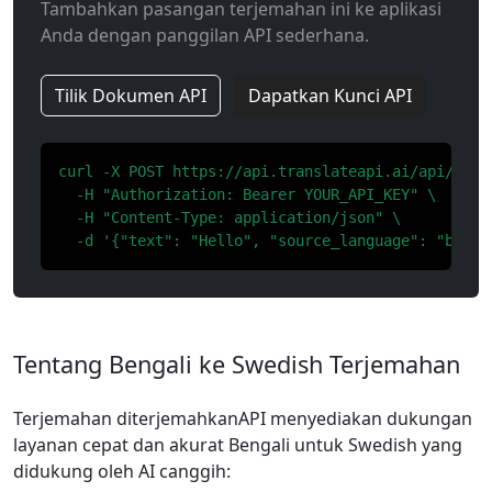
Tambahkan pasangan terjemahan ini ke aplikasi
Anda dengan panggilan API sederhana.
Tilik Dokumen API
Dapatkan Kunci API
curl -X POST https://api.translateapi.ai/api/v1/tr
  -H "Authorization: Bearer YOUR_API_KEY" \

  -H "Content-Type: application/json" \

  -d '{"text": "Hello", "source_language": "bn", 
Tentang Bengali ke Swedish Terjemahan
Terjemahan diterjemahkanAPI menyediakan dukungan
layanan cepat dan akurat Bengali untuk Swedish yang
didukung oleh AI canggih: