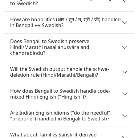
to Swedish?
How are honorifics (आप / तुम / तू, श्री / जी) handled
in Bengali ↔ Swedish?
Does Bengali to Swedish preserve
Hindi/Marathi nasal anusvāra and
chandrabindu?
Will the Swedish output handle the schwa-
deletion rule (Hindi/Marathi/Bengali)?
How does Bengali to Swedish handle code-
mixed Hindi-English ("Hinglish")?
Are Indian English idioms ("do the needful",
"prepone") handled in Bengali to Swedish?
What about Tamil vs Sanskrit-derived