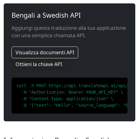
Bengali a Swedish API
Aggiungi questa traduzione alla tua applicazione
con una semplice chiamata API.
Visualizza documenti API
Ottieni la chiave API
curl -X POST https://api.translateapi.ai/api/v1/tr
  -H "Authorization: Bearer YOUR_API_KEY" \

  -H "Content-Type: application/json" \

  -d '{"text": "Hello", "source_language": "bn", 