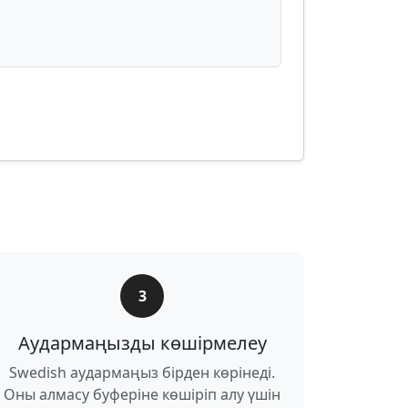
3
Аудармаңызды көшірмелеу
Swedish аудармаңыз бірден көрінеді.
Оны алмасу буферіне көшіріп алу үшін