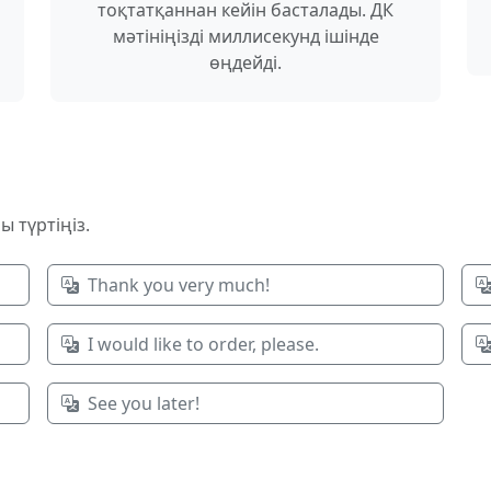
тоқтатқаннан кейін басталады. ДК
мәтініңізді миллисекунд ішінде
өңдейді.
ы түртіңіз.
Thank you very much!
I would like to order, please.
See you later!