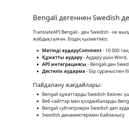
Bengali дегеннен Swedish д
TranslateAPI Bengali - ден Swedish - ке ж
жабдықталған. Біздің қызметіміз:
Мәтінді аударуComment
- 10 000 таң
Құжатты аудару
- Аудару үшін Word,
API интеграциясы
- Bengali-ден Swe
Дестелік аударма
- Бір сұраныспен б
Пайдалану жағдайлары:
Bengali құжаттарды Swedish бизнес үш
Веб-сайттар мен қолданбаларды Benga
Bengali субтитрлерін Swedish деп ауд
Swedish динамиктерімен байланысу