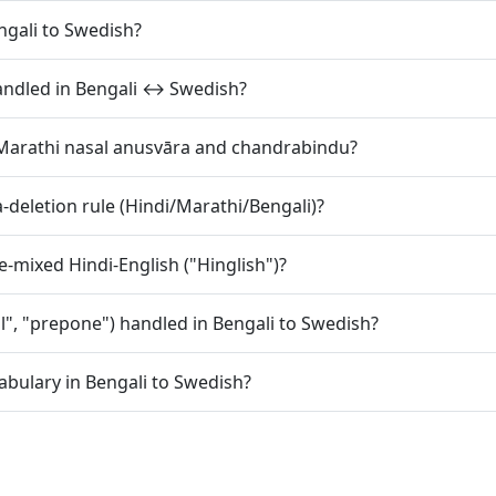
ngali to Swedish?
ी) handled in Bengali ↔ Swedish?
/Marathi nasal anusvāra and chandrabindu?
-deletion rule (Hindi/Marathi/Bengali)?
-mixed Hindi-English ("Hinglish")?
l", "prepone") handled in Bengali to Swedish?
abulary in Bengali to Swedish?