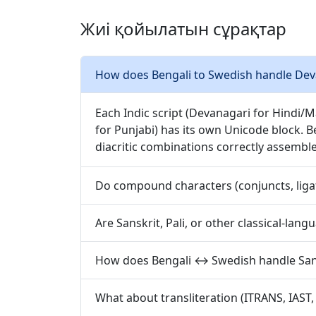
Жиі қойылатын сұрақтар
How does Bengali to Swedish handle Devana
Each Indic script (Devanagari for Hindi/
for Punjabi) has its own Unicode block. B
diacritic combinations correctly assembl
Do compound characters (conjuncts, ligat
Are Sanskrit, Pali, or other classical-la
How does Bengali ↔ Swedish handle Sans
What about transliteration (ITRANS, IAST