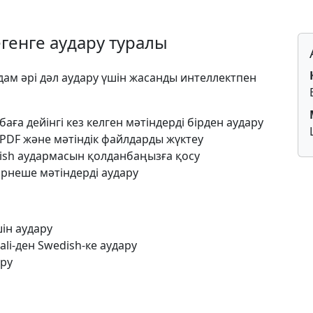
егенге аудару туралы
ылдам әрі дәл аудару үшін жасанды интеллектпен
баға дейінгі кез келген мәтіндерді бірден аудару
 PDF және мәтіндік файлдарды жүктеу
dish аудармасын қолданбаңызға қосу
ірнеше мәтіндерді аудару
ін аудару
li-ден Swedish-ке аудару
ару