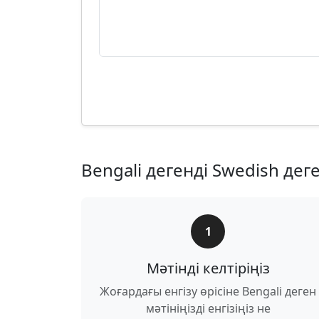
Bengali дегенді Swedish дег
1
Мәтінді келтіріңіз
Жоғардағы енгізу өрісіне Bengali деген
мәтініңізді енгізіңіз не