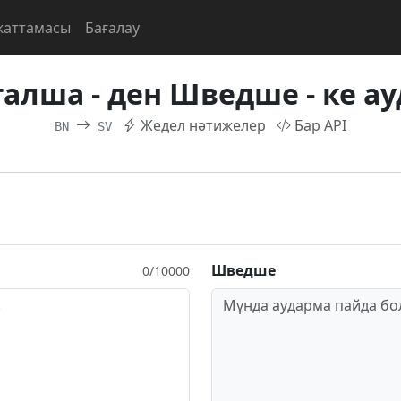
жаттамасы
Бағалау
галша - ден Шведше - ке ау
Жедел нәтижелер
Бар API
BN
SV
Шведше
0/10000
Мұнда аударма пайда бол