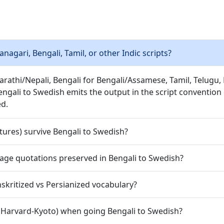
gari, Bengali, Tamil, or other Indic scripts?
Marathi/Nepali, Bengali for Bengali/Assamese, Tamil, Telug
engali to Swedish emits the output in the script convention
ed.
ures) survive Bengali to Swedish?
nguage quotations preserved in Bengali to Swedish?
kritized vs Persianized vocabulary?
, Harvard-Kyoto) when going Bengali to Swedish?