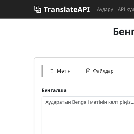
TranslateAPI
Аудару
API құ
Бен
Мәтін
Файлдар
Бенгалша