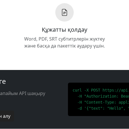
Құжатты қолдау
Word, PDF, SRT субтитрлерін жүктеу
және басқа да пакеттік аудару үшін.
ге
curl -X POST https://api
рапайым API шақыру
  -H "Authorization: Bear
  -H "Content-Type: appli
  -d '{"text": "Hello", 
н алу