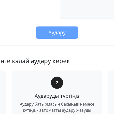
Аудару
енге қалай аудару керек
2
Аударуды түртіңіз
Аудару батырмасын басыңыз немесе
күтіңіз - автоматты аудару жазуды