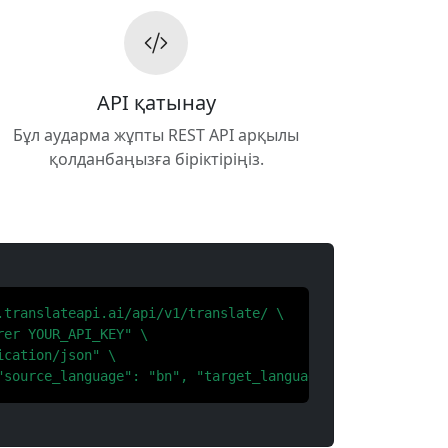
API қатынау
Бұл аударма жұпты REST API арқылы
қолданбаңызға біріктіріңіз.
.translateapi.ai/api/v1/translate/ \

er YOUR_API_KEY" \

cation/json" \

"source_language": "bn", "target_language": "sv"}'