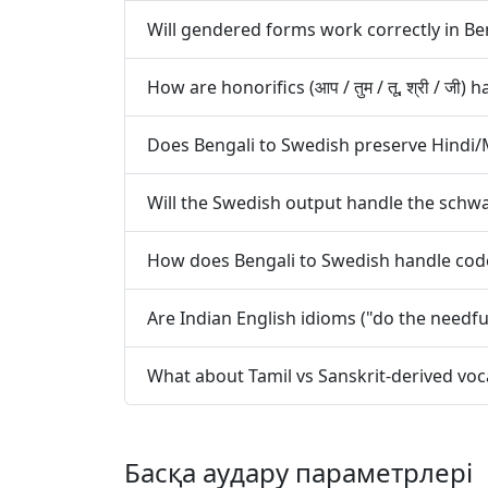
Will gendered forms work correctly in Be
How are honorifics (आप / तुम / तू, श्री / ज
Does Bengali to Swedish preserve Hindi
Will the Swedish output handle the schwa
How does Bengali to Swedish handle code
Are Indian English idioms ("do the needfu
What about Tamil vs Sanskrit-derived voc
Басқа аудару параметрлері