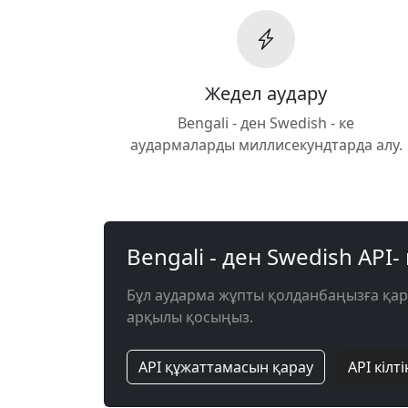
Жедел аудару
Bengali - ден Swedish - ке
аудармаларды миллисекундтарда алу.
Bengali - ден Swedish API- 
Бұл аударма жұпты қолданбаңызға қа
арқылы қосыңыз.
API құжаттамасын қарау
API кілті