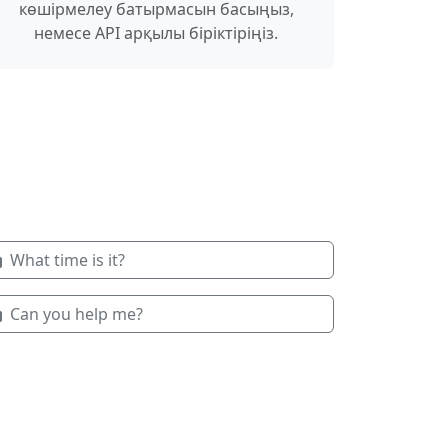
көшірмелеу батырмасын басыңыз,
немесе API арқылы біріктіріңіз.
What time is it?
Can you help me?