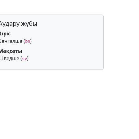
Аудару жұбы
Кіріс
Бенгалша (
)
bn
Мақсаты
Шведше (
)
sv