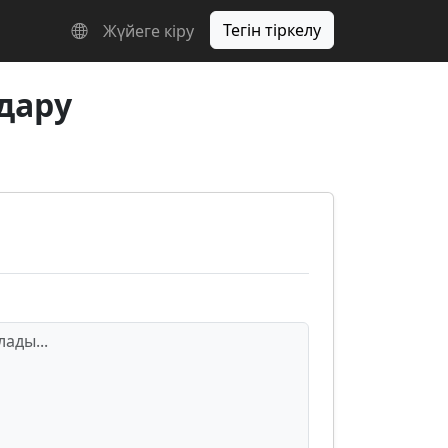
Тегін тіркелу
Жүйеге кіру
дару
ады...