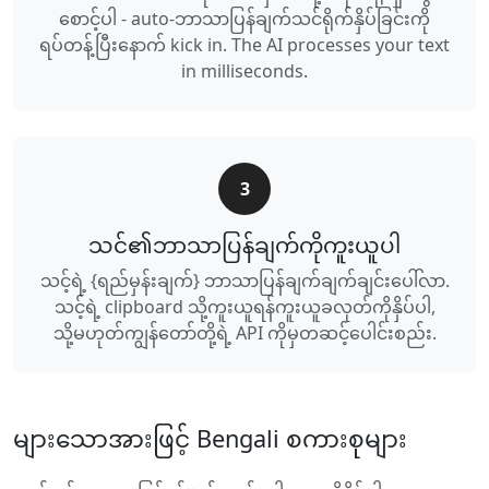
စောင့်ပါ - auto-ဘာသာပြန်ချက်သင်ရိုက်နှိပ်ခြင်းကို
ရပ်တန့်ပြီးနောက် kick in. The AI processes your text
in milliseconds.
3
သင်၏ဘာသာပြန်ချက်ကိုကူးယူပါ
သင့်ရဲ့ {ရည်မှန်းချက်} ဘာသာပြန်ချက်ချက်ချင်းပေါ်လာ.
သင့်ရဲ့ clipboard သို့ကူးယူရန်ကူးယူခလုတ်ကိုနှိပ်ပါ,
သို့မဟုတ်ကျွန်တော်တို့ရဲ့ API ကိုမှတဆင့်ပေါင်းစည်း.
များသောအားဖြင့် Bengali စကားစုများ