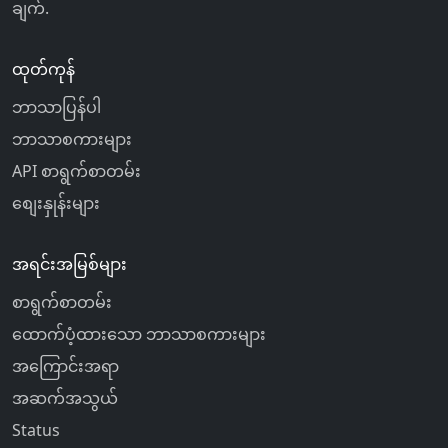
ချက်.
ထုတ်ကုန်
ဘာသာပြန်ပါ
ဘာသာစကားများ
API စာရွက်စာတမ်း
စျေးနှုန်းများ
အရင်းအမြစ်များ
စာရွက်စာတမ်း
ထောက်ပံ့ထားသော ဘာသာစကားများ
အကြောင်းအရာ
အဆက်အသွယ်
Status