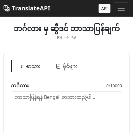
TranslateAPI
API
ဘင်္ဂလား မှ ဆွီဒင် ဘာသာပြန်ချက်
BN
SV
စာသား
ဖိုင်များ
ဘင်္ဂလား
0/10000