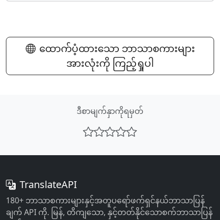
ထောက်ပံ့ထားသော ဘာသာစကားများ
အားလုံးကို ကြည့်ရှုပါ
ဒီစာမျက်နှာကိုရမှတ်
TranslateAPI
180+ ဘာသာစကားများနှင့်အတူပရော်ဖက်ရှင်နယ်ဘာသာပြန်
ချက် API ကို. မြန်, တိကျသော, နှင့်တတ်နိုင်သောစက်ဘာသာပြန်