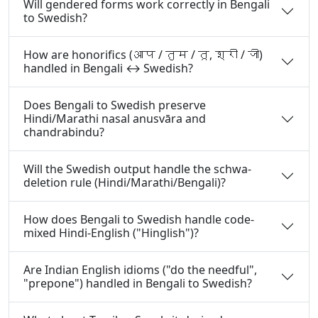
Will gendered forms work correctly in Bengali
to Swedish?
How are honorifics (आप / तुम / तू, श्री / जी)
handled in Bengali ↔ Swedish?
Does Bengali to Swedish preserve
Hindi/Marathi nasal anusvāra and
chandrabindu?
Will the Swedish output handle the schwa-
deletion rule (Hindi/Marathi/Bengali)?
How does Bengali to Swedish handle code-
mixed Hindi-English ("Hinglish")?
Are Indian English idioms ("do the needful",
"prepone") handled in Bengali to Swedish?