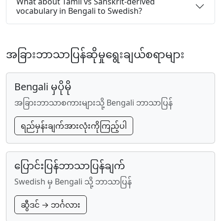
What about Tamil vs Sanskrit-derived
vocabulary in Bengali to Swedish?
အခြားဘာသာပြန်ဆိုမှုရွေးချယ်စရာများ
Bengali မှပိုမို
အခြားဘာသာစကားများသို့ Bengali ဘာသာပြန်
ရည်မှန်းချက်အားလုံးကိုကြည့်ပါ
ပြောင်းပြန်ဘာသာပြန်ချက်
Swedish မှ Bengali သို့ ဘာသာပြန်
ဆွီဒင် → ဘင်္ဂလား