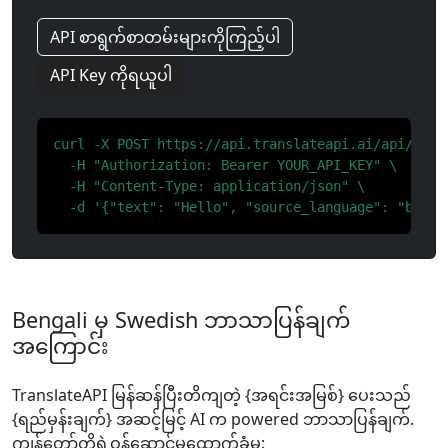
API စာရွက်စာတမ်းများကိုကြည့်ပါ
API Key ကိုရယူပါ
curl -X POST https://api.translateapi.ai/api/v1/tr
  -H "Authorization: Bearer YOUR_API_KEY" \

  -H "Content-Type: application/json" \

  -d '{"text": "Hello", "source_language": "bn", 
Bengali မှ Swedish ဘာသာပြန်ချက်
အကြောင်း
TranslateAPI မြန်ဆန်ပြီးတိကျတဲ့ {အရင်းအမြစ်} ပေးသည်
{ရည်မှန်းချက်} အဆင့်မြင့် AI က powered ဘာသာပြန်ချက်.
ကျွန်တော်တို့ရဲ့ဝန်ဆောင်မှုထောက်ခံမှု: