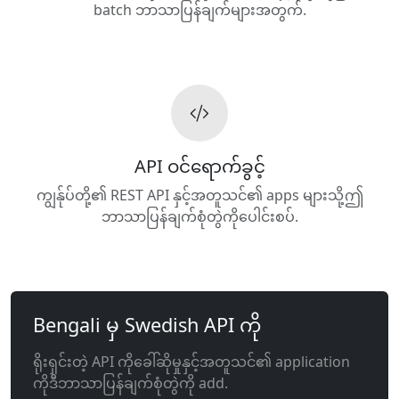
batch ဘာသာပြန်ချက်များအတွက်.
API ဝင်ရောက်ခွင့်
ကျွန်ုပ်တို့၏ REST API နှင့်အတူသင်၏ apps များသို့ဤ
ဘာသာပြန်ချက်စုံတွဲကိုပေါင်းစပ်.
Bengali မှ Swedish API ကို
ရိုးရှင်းတဲ့ API ကိုခေါ်ဆိုမှုနှင့်အတူသင်၏ application
ကိုဒီဘာသာပြန်ချက်စုံတွဲကို add.