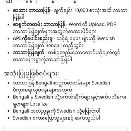
စာသား ဘာသာပြန်
- ချက်ချင်း 10,000 စာလုံးအထိ ဘာသာ
ပြန်ပါ
စာရွက်စာတမ်း ဘာသာပြန်
- Word ကို Upload, PDF,
ဘာသာပြန်ချက်များအတွက်စာသားဖိုင်များ
API ကိုပေါင်းစည်းမှု
- သင့်ရဲ့ apps များသို့ Swedish
ဘာသာပြန်ချက် Bengali ထည့်သွင်း
ဘာသာပြန်ချက်
- တစ်ခုတည်းသောတောင်းဆိုချက်တွင်
စာသားများစွာကိုဘာသာပြန်ပါ
အသုံးပြုမှုဖြစ်ရပ်များ:
ဘာသာပြန် Bengali စာရွက်စာတမ်းများ Swedish
စီးပွားရေးလုပ်ငန်းများအတွက်
Bengali မှ Swedish သို့ဝက်ဘ်ဆိုက်များနှင့်အက်ပလီကေး
ရှင်းများ Localize
Bengali ဇာတ်ညွှန်းကို Swedish သို့ပြောင်းပါ
Swedish စကားပြောသူများနှင့် ဆက်သွယ်ပါ