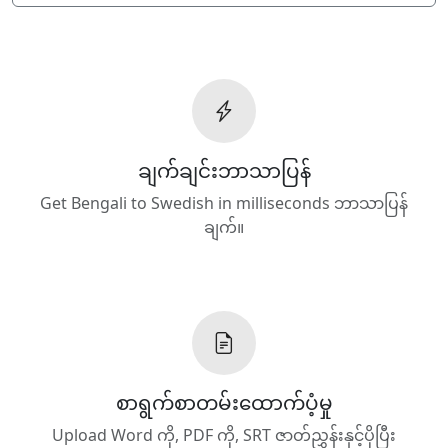
ချက်ချင်းဘာသာပြန်
Get Bengali to Swedish in milliseconds ဘာသာပြန်
ချက်။
စာရွက်စာတမ်းထောက်ပံ့မှု
Upload Word ကို, PDF ကို, SRT ဇာတ်ညွှန်းနှင့်ပိုပြီး