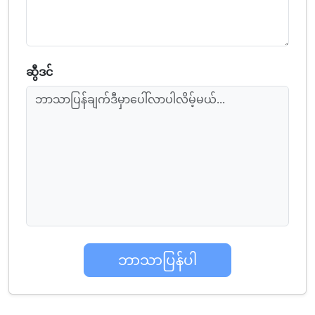
ဆွီဒင်
ဘာသာပြန်ချက်ဒီမှာပေါ်လာပါလိမ့်မယ်...
ဘာသာပြန်ပါ