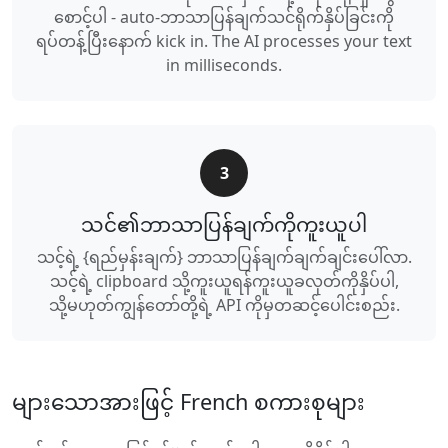
စောင့်ပါ - auto-ဘာသာပြန်ချက်သင်ရိုက်နှိပ်ခြင်းကို
ရပ်တန့်ပြီးနောက် kick in. The AI processes your text
in milliseconds.
3
သင်၏ဘာသာပြန်ချက်ကိုကူးယူပါ
သင့်ရဲ့ {ရည်မှန်းချက်} ဘာသာပြန်ချက်ချက်ချင်းပေါ်လာ.
သင့်ရဲ့ clipboard သို့ကူးယူရန်ကူးယူခလုတ်ကိုနှိပ်ပါ,
သို့မဟုတ်ကျွန်တော်တို့ရဲ့ API ကိုမှတဆင့်ပေါင်းစည်း.
များသောအားဖြင့် French စကားစုများ