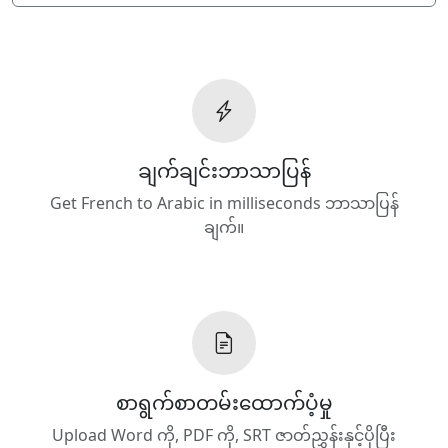
ချက်ချင်းဘာသာပြန်
Get French to Arabic in milliseconds ဘာသာပြန်
ချက်။
စာရွက်စာတမ်းထောက်ပံ့မှု
Upload Word ကို, PDF ကို, SRT ဇာတ်ညွှန်းနှင့်ပိုပြီး