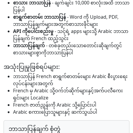
စာသား ဘာသာပြန်
- ချက်ချင်း 10,000 စာလုံးအထိ ဘာသာ
ပြန်ပါ
စာရွက်စာတမ်း ဘာသာပြန်
- Word ကို Upload, PDF,
ဘာသာပြန်ချက်များအတွက်စာသားဖိုင်များ
API ကိုပေါင်းစည်းမှု
- သင့်ရဲ့ apps များသို့ Arabic ဘာသာ
ပြန်ချက် French ထည့်သွင်း
ဘာသာပြန်ချက်
- တစ်ခုတည်းသောတောင်းဆိုချက်တွင်
စာသားများစွာကိုဘာသာပြန်ပါ
အသုံးပြုမှုဖြစ်ရပ်များ:
ဘာသာပြန် French စာရွက်စာတမ်းများ Arabic စီးပွားရေး
လုပ်ငန်းများအတွက်
French မှ Arabic သို့ဝက်ဘ်ဆိုက်များနှင့်အက်ပလီကေး
ရှင်းများ Localize
French ဇာတ်ညွှန်းကို Arabic သို့ပြောင်းပါ
Arabic စကားပြောသူများနှင့် ဆက်သွယ်ပါ
ဘာသာပြန်ချက် စုံတွဲ