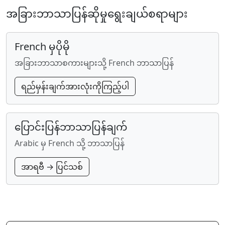
အခြားဘာသာပြန်ဆိုမှုရွေးချယ်စရာများ
French မှပိုမို
အခြားဘာသာစကားများသို့ French ဘာသာပြန်
ရည်မှန်းချက်အားလုံးကိုကြည့်ပါ
ပြောင်းပြန်ဘာသာပြန်ချက်
Arabic မှ French သို့ ဘာသာပြန်
အာရဗီ → ပြင်သစ်