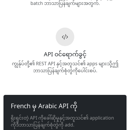
batch ဘာသာပြန်ချက်များအတွက်.
API ဝင်ရောက်ခွင့်
ကျွန်ုပ်တို့၏ REST API နှင့်အတူသင်၏ apps များသို့ဤ
ဘာသာပြန်ချက်စုံတွဲကိုပေါင်းစပ်.
French မှ Arabic API ကို
ရိုးရှင်းတဲ့ API ကိုခေါ်ဆိုမှုနှင့်အတူသင်၏ application
ကိုဒီဘာသာပြန်ချက်စုံတွဲကို add.