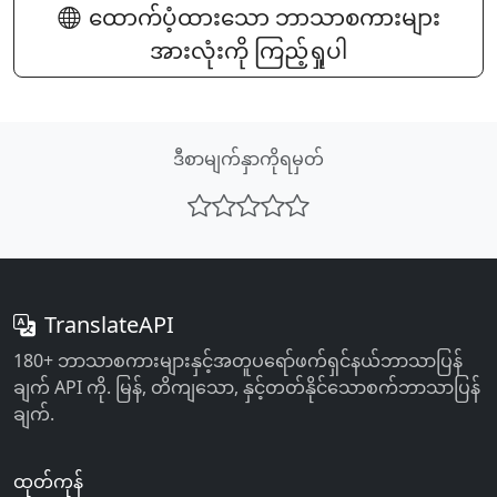
ထောက်ပံ့ထားသော ဘာသာစကားများ
အားလုံးကို ကြည့်ရှုပါ
ဒီစာမျက်နှာကိုရမှတ်
TranslateAPI
180+ ဘာသာစကားများနှင့်အတူပရော်ဖက်ရှင်နယ်ဘာသာပြန်
ချက် API ကို. မြန်, တိကျသော, နှင့်တတ်နိုင်သောစက်ဘာသာပြန်
ချက်.
ထုတ်ကုန်