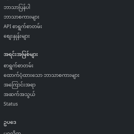
ဘာသာပြန်ပါ
ဘာသာစကားများ
API စာရွက်စာတမ်း
စျေးနှုန်းများ
အရင်းအမြစ်များ
စာရွက်စာတမ်း
ထောက်ပံ့ထားသော ဘာသာစကားများ
အကြောင်းအရာ
အဆက်အသွယ်
Status
ဥပဒေ
ပုဂ္ဂလိက