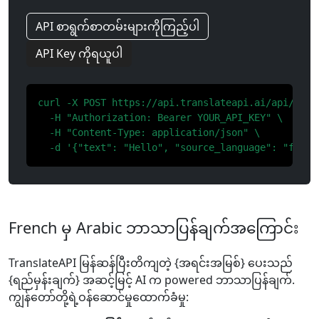
API စာရွက်စာတမ်းများကိုကြည့်ပါ
API Key ကိုရယူပါ
curl -X POST https://api.translateapi.ai/api/v1/tr
  -H "Authorization: Bearer YOUR_API_KEY" \

  -H "Content-Type: application/json" \

  -d '{"text": "Hello", "source_language": "fr", 
French မှ Arabic ဘာသာပြန်ချက်အကြောင်း
TranslateAPI မြန်ဆန်ပြီးတိကျတဲ့ {အရင်းအမြစ်} ပေးသည်
{ရည်မှန်းချက်} အဆင့်မြင့် AI က powered ဘာသာပြန်ချက်.
ကျွန်တော်တို့ရဲ့ဝန်ဆောင်မှုထောက်ခံမှု: