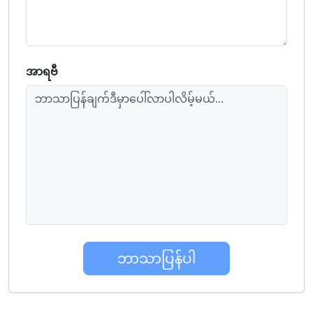
အာရဗီ
ဘာသာပြန်ချက်ဒီမှာပေါ်လာပါလိမ့်မယ်...
ဘာသာပြန်ပါ