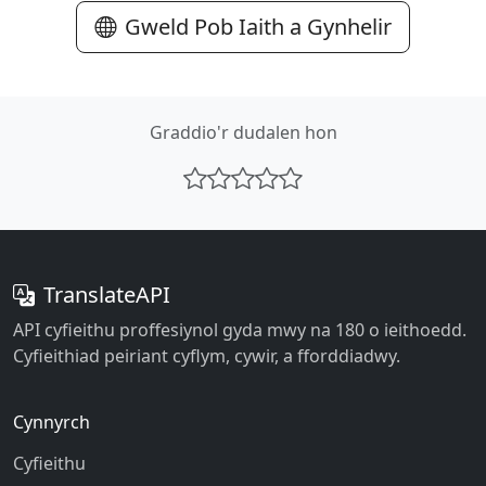
Gweld Pob Iaith a Gynhelir
Graddio'r dudalen hon
TranslateAPI
API cyfieithu proffesiynol gyda mwy na 180 o ieithoedd.
Cyfieithiad peiriant cyflym, cywir, a fforddiadwy.
Cynnyrch
Cyfieithu