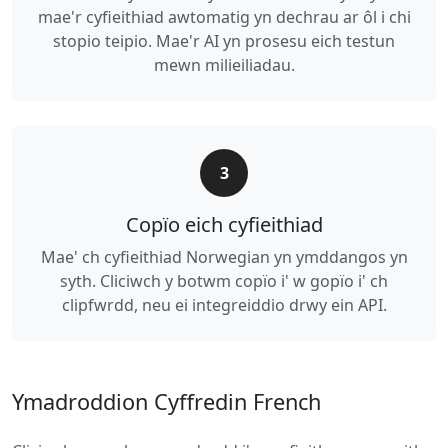
mae'r cyfieithiad awtomatig yn dechrau ar ôl i chi
stopio teipio. Mae'r AI yn prosesu eich testun
mewn milieiliadau.
3
Copïo eich cyfieithiad
Mae' ch cyfieithiad Norwegian yn ymddangos yn
syth. Cliciwch y botwm copïo i' w gopïo i' ch
clipfwrdd, neu ei integreiddio drwy ein API.
Ymadroddion Cyffredin French