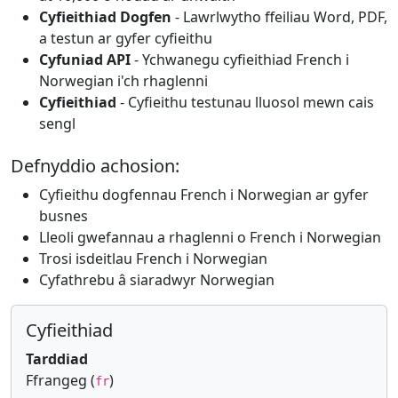
Cyfieithiad Dogfen
- Lawrlwytho ffeiliau Word, PDF,
a testun ar gyfer cyfieithu
Cyfuniad API
- Ychwanegu cyfieithiad French i
Norwegian i'ch rhaglenni
Cyfieithiad
- Cyfieithu testunau lluosol mewn cais
sengl
Defnyddio achosion:
Cyfieithu dogfennau French i Norwegian ar gyfer
busnes
Lleoli gwefannau a rhaglenni o French i Norwegian
Trosi isdeitlau French i Norwegian
Cyfathrebu â siaradwyr Norwegian
Cyfieithiad
Tarddiad
Ffrangeg (
)
fr