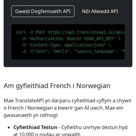
Gweld Dogfennaeth API
Nôl Allwedd API
curl -X POST https://api.translateapi.ai/api/v1/tr
  -H "Authorization: Bearer YOUR_API_KEY" \

  -H "Content-Type: application/json" \

  -d '{"text": "Hello", "source_language": "fr", 
Am gyfieithiad French i Norwegian
Mae TranslateAPI yn darparu cyfieithiad cyflym a chywir
o French i Norwegian a bwerir gan AI uwch. Mae ein
gwasanaeth yn cefnogi:
Cyfieithiad Testun
- Cyfieithu unrhyw destun hyd
at 10,000 o nodau ar unwaith