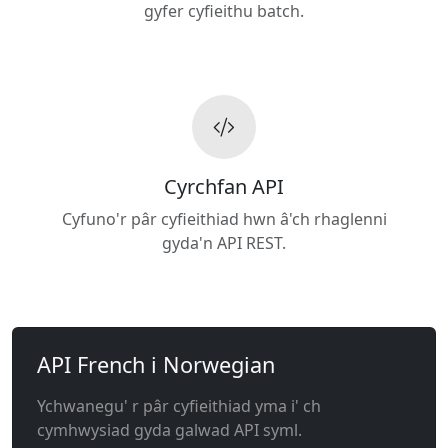
gyfer cyfieithu batch.
Cyrchfan API
Cyfuno'r pâr cyfieithiad hwn â'ch rhaglenni
gyda'n API REST.
API French i Norwegian
Ychwanegu' r pâr cyfieithiad yma i' ch
cymhwysiad gyda galwad API syml.