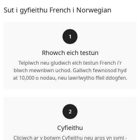
Sut i gyfieithu French i Norwegian
1
Rhowch eich testun
Teipiwch neu gludwch eich testun French i'r
blwch mewnbwn uchod. Gallwch fewnosod hyd
at 10,000 o nodau, neu lawrlwytho ffeil ddogfen.
2
Cyfieithu
Cliciwch ar y botwm Cyfieithu neu aros yn syml -