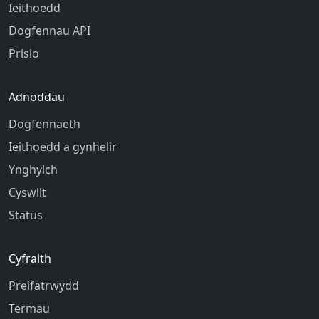
Ieithoedd
Dogfennau API
Prisio
Adnoddau
Dogfennaeth
Ieithoedd a gynhelir
Ynghylch
Cyswllt
Status
Cyfraith
Preifatrwydd
Termau