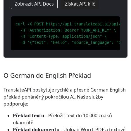
Zobrazit API Docs
Získat API klíč
curl -X POST https://api.translateapi.ai/api/v1/tr
  -H "Authorization: Bearer YOUR_API_KEY" \

  -H "Content-Type: application/json" \

  -d '{"text": "Hello", "source_language": "de", 
O German do English Překlad
TranslateAPI poskytuje rychlé a přesné German English
překlad poháněný pokročilou AI. Naše služby
podporuje:
Překlad textu
- Přeložit text do 10 000 znaků
okamžitě
Překlad dokumentu
- Upload Word, PDF a textové