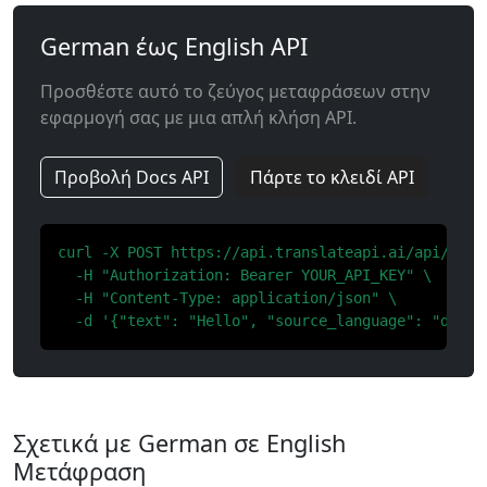
German έως English API
Προσθέστε αυτό το ζεύγος μεταφράσεων στην
εφαρμογή σας με μια απλή κλήση API.
Προβολή Docs API
Πάρτε το κλειδί API
curl -X POST https://api.translateapi.ai/api/v1/tr
  -H "Authorization: Bearer YOUR_API_KEY" \

  -H "Content-Type: application/json" \

  -d '{"text": "Hello", "source_language": "de", 
Σχετικά με German σε English
Μετάφραση