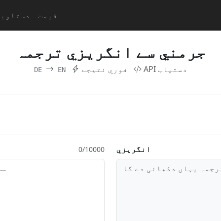
قیمت
API دستاو
جرمني سے انگريزي ترجمہ
API دستیاب
فوري نتيجے
DE
EN
انگريزي
0/10000