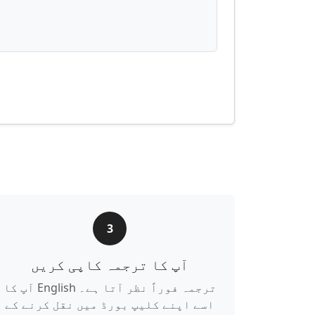
3
آپ کا ترجمہ کاپی کریں
آپ کا English ترجمہ فوراً نظر آتا ہے۔
اسے اپنے کلیپ بورڈ میں نقل کرنے کے