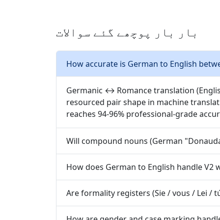
بار بار پوچھے گئے سوالات
How accurate is German to English bet
Germanic ↔ Romance translation (English /
resourced pair shape in machine translati
reaches 94-96% professional-grade accur
Will compound nouns (German "Donaudampf
How does German to English handle V2 w
Are formality registers (Sie / vous / Lei /
How are gender and case marking handle