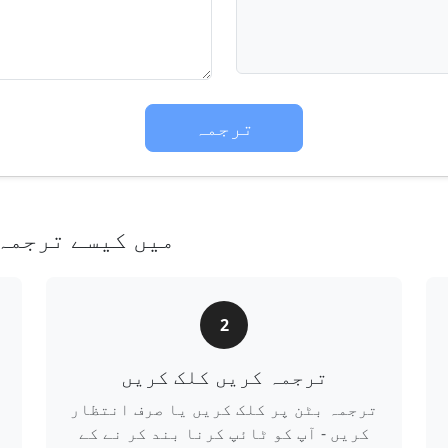
ترجمہ
German کو English میں کیس
2
ترجمہ کريں کلک کريں
ترجمہ بٹن پر کلک کريں يا صرف انتظار
کريں - آپ کو ٹائپ کرنا بند کر نے کے