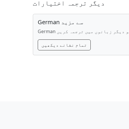
دیگر ترجمہ اختیارات
German سے مزید
Germ کو دیگر زبانوں میں ترجمہ کریں
تمام نشانے دیکھیں