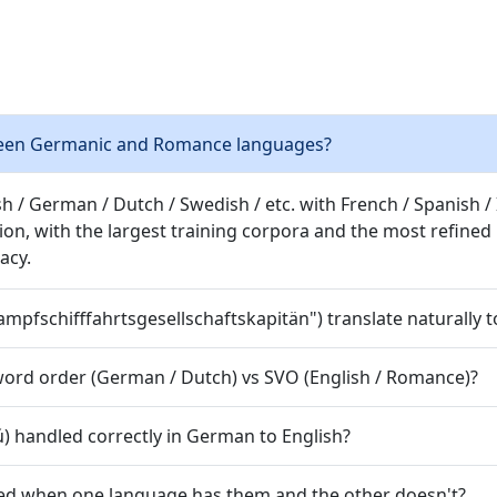
ween Germanic and Romance languages?
 German / Dutch / Swedish / etc. with French / Spanish / Ita
on, with the largest training corpora and the most refined
acy.
schifffahrtsgesellschaftskapitän") translate naturally t
ord order (German / Dutch) vs SVO (English / Romance)?
 tú) handled correctly in German to English?
d when one language has them and the other doesn't?