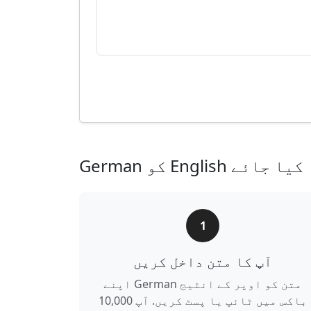
ے ترجمہ کیا جائے
1
آپ کا متن داخل کریں
اپنے German متن کو اوپر کے انٹیج
باکس میں ٹائپ یا پسٹ کریں. آپ 10,000