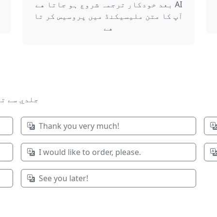
بعد خودکار ترجمہ شروع ہو جاتا هے AI
آپ کا متن مليسيکنڈ ميں پروسيس کر تا
هے
جلدي سے تر
Thank you very much!
I would like to order, please.
See you later!