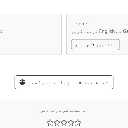
ترجمہ
سے German
an
انگريزي → جرمني
تمام مدد شدہ زبانیں دیکھیں
اس صفحے کو درجہ دیں