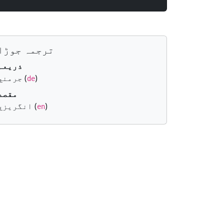
ترجمہ جوڑا
ذريعہ
)
جرمني (
de
مقصد
)
انگريزي (
en