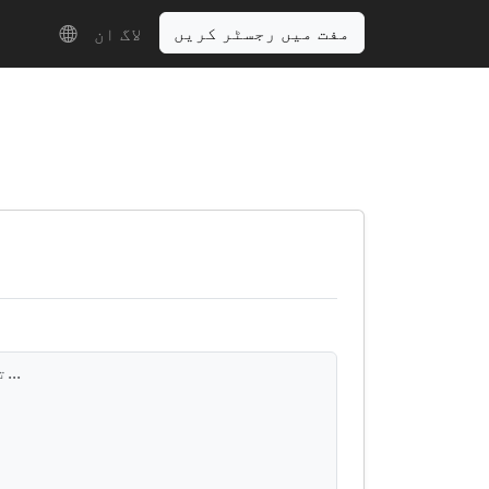
مفت میں رجسٹر کریں
لاگ ان
ترجمہ یہاں دکھائی دے گا...