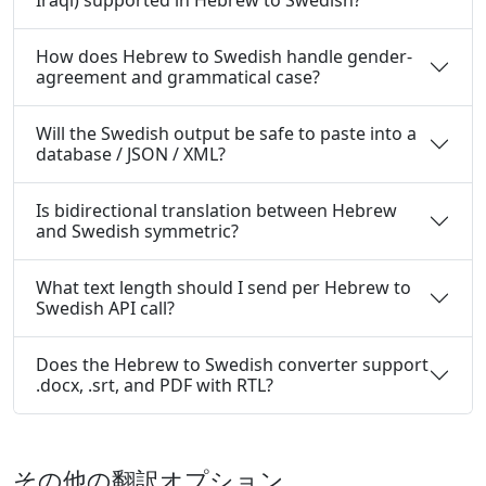
Iraqi) supported in Hebrew to Swedish?
How does Hebrew to Swedish handle gender-
agreement and grammatical case?
Will the Swedish output be safe to paste into a
database / JSON / XML?
Is bidirectional translation between Hebrew
and Swedish symmetric?
What text length should I send per Hebrew to
Swedish API call?
Does the Hebrew to Swedish converter support
.docx, .srt, and PDF with RTL?
その他の翻訳オプション