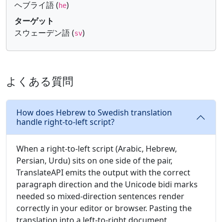
ヘブライ語 (
)
he
ターゲット
スウェーデン語 (
)
sv
よくある質問
How does Hebrew to Swedish translation
handle right-to-left script?
When a right-to-left script (Arabic, Hebrew,
Persian, Urdu) sits on one side of the pair,
TranslateAPI emits the output with the correct
paragraph direction and the Unicode bidi marks
needed so mixed-direction sentences render
correctly in your editor or browser. Pasting the
translation into a left-to-right document