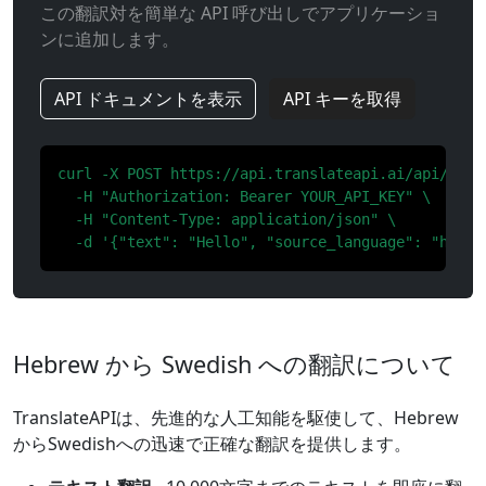
この翻訳対を簡単な API 呼び出しでアプリケーショ
ンに追加します。
API ドキュメントを表示
API キーを取得
curl -X POST https://api.translateapi.ai/api/v1/tr
  -H "Authorization: Bearer YOUR_API_KEY" \

  -H "Content-Type: application/json" \

  -d '{"text": "Hello", "source_language": "he", 
Hebrew から Swedish への翻訳について
TranslateAPIは、先進的な人工知能を駆使して、Hebrew
からSwedishへの迅速で正確な翻訳を提供します。