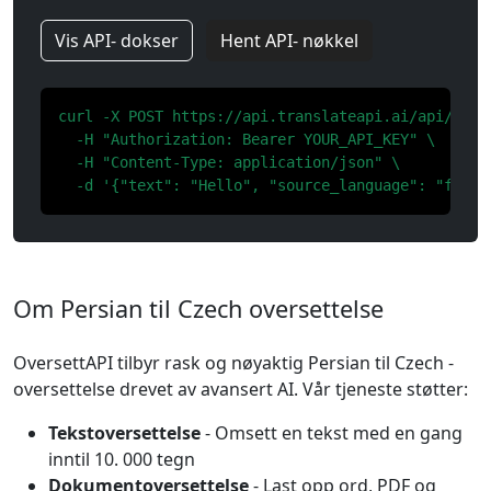
Vis API- dokser
Hent API- nøkkel
curl -X POST https://api.translateapi.ai/api/v1/tr
  -H "Authorization: Bearer YOUR_API_KEY" \

  -H "Content-Type: application/json" \

  -d '{"text": "Hello", "source_language": "fa", 
Om Persian til Czech oversettelse
OversettAPI tilbyr rask og nøyaktig Persian til Czech -
oversettelse drevet av avansert AI. Vår tjeneste støtter:
Tekstoversettelse
- Omsett en tekst med en gang
inntil 10. 000 tegn
Dokumentoversettelse
- Last opp ord, PDF og