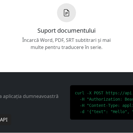
Suport documentului
Încarcă Word, PDF, SRT subtitrari și mai
multe pentru traducere în serie.
curl -X POST https://api
a aplicația dumneavoastră
  -H "Authorization: Bear
  -H "Content-Type: appli
  -d '{"text": "Hello", 
 API