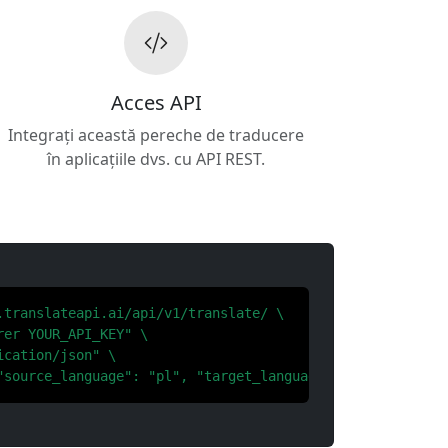
Acces API
Integrați această pereche de traducere
în aplicațiile dvs. cu API REST.
.translateapi.ai/api/v1/translate/ \

er YOUR_API_KEY" \

cation/json" \

"source_language": "pl", "target_language": "ko"}'