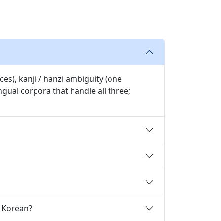
es), kanji / hanzi ambiguity (one
gual corpora that handle all three;
o Korean?