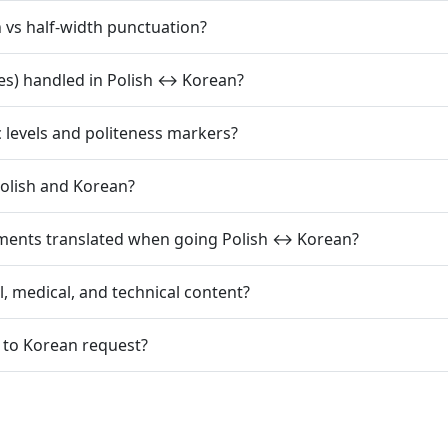
h vs half-width punctuation?
es) handled in Polish ↔ Korean?
c levels and politeness markers?
olish and Korean?
mments translated when going Polish ↔ Korean?
l, medical, and technical content?
h to Korean request?