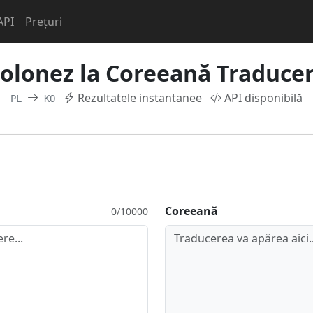
API
Prețuri
olonez la Coreeană Traduce
Rezultatele instantanee
API disponibilă
PL
KO
Coreeană
0/10000
Traducerea va apărea aici..