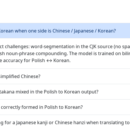
orean when one side is Chinese / Japanese / Korean?
nct challenges: word-segmentation in the CJK source (no spac
ish noun-phrase compounding. The model is trained on bilin
e accuracy for Polish ↔ Korean.
simplified Chinese?
takana mixed in the Polish to Korean output?
 correctly formed in Polish to Korean?
g for a Japanese kanji or Chinese hanzi when translating t