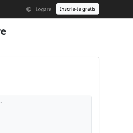
Inscrie-te gratis
Logare
re
.