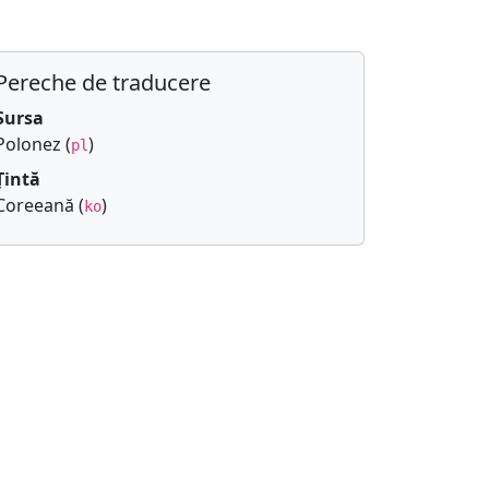
Pereche de traducere
Sursa
Polonez (
)
pl
Țintă
Coreeană (
)
ko