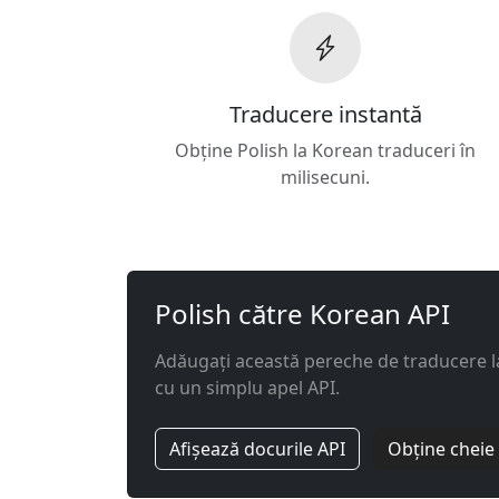
Traducere instantă
Obține Polish la Korean traduceri în
milisecuni.
Polish către Korean API
Adăugați această pereche de traducere l
cu un simplu apel API.
Afișează docurile API
Obține cheie