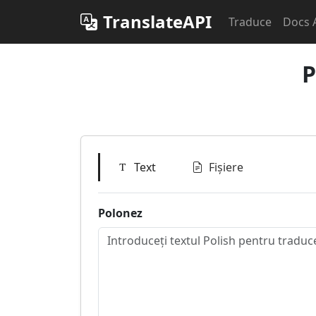
TranslateAPI
Traduce
Docs 
P
Text
Fișiere
Polonez