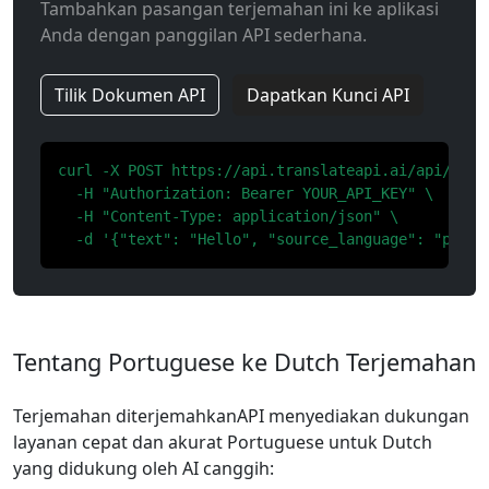
Tambahkan pasangan terjemahan ini ke aplikasi
Anda dengan panggilan API sederhana.
Tilik Dokumen API
Dapatkan Kunci API
curl -X POST https://api.translateapi.ai/api/v1/tr
  -H "Authorization: Bearer YOUR_API_KEY" \

  -H "Content-Type: application/json" \

  -d '{"text": "Hello", "source_language": "pt", 
Tentang Portuguese ke Dutch Terjemahan
Terjemahan diterjemahkanAPI menyediakan dukungan
layanan cepat dan akurat Portuguese untuk Dutch
yang didukung oleh AI canggih: