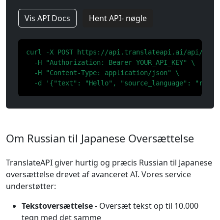
Vis API Docs
Hent API- nøgle
curl -X POST https://api.translateapi.ai/api/v1/tr
  -H "Authorization: Bearer YOUR_API_KEY" \

  -H "Content-Type: application/json" \

  -d '{"text": "Hello", "source_language": "ru", 
Om Russian til Japanese Oversættelse
TranslateAPI giver hurtig og præcis Russian til Japanese
oversættelse drevet af avanceret AI. Vores service
understøtter:
Tekstoversættelse
- Oversæt tekst op til 10.000
tegn med det samme