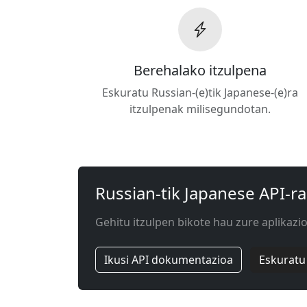
Berehalako itzulpena
Eskuratu Russian-(e)tik Japanese-(e)ra
itzulpenak milisegundotan.
Russian-tik Japanese API-ra
Gehitu itzulpen bikote hau zure aplikazioa
Ikusi API dokumentazioa
Eskuratu