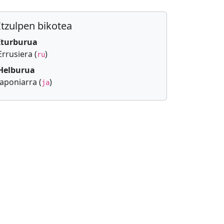
Itzulpen bikotea
Iturburua
Errusiera (
)
ru
Helburua
Japoniarra (
)
ja