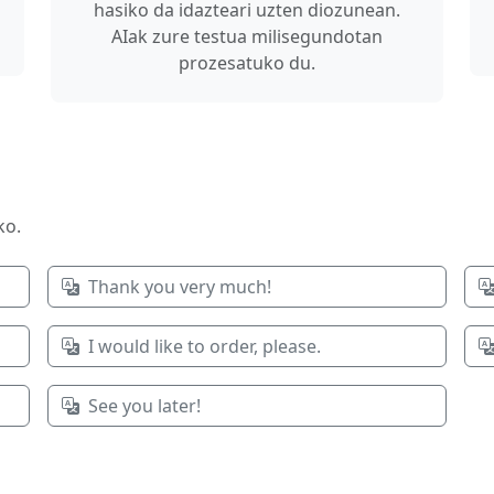
hasiko da idazteari uzten diozunean.
AIak zure testua milisegundotan
prozesatuko du.
ko.
Thank you very much!
I would like to order, please.
See you later!