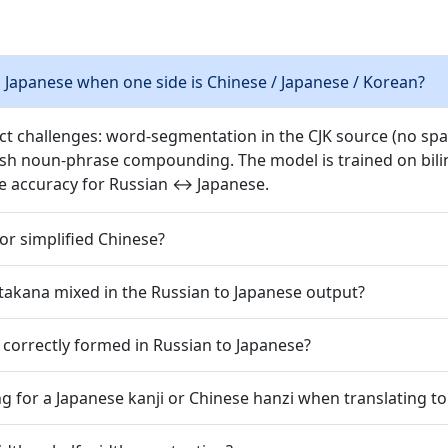
 Japanese when one side is Chinese / Japanese / Korean?
nct challenges: word-segmentation in the CJK source (no spac
ish noun-phrase compounding. The model is trained on bilin
e accuracy for Russian ↔ Japanese.
or simplified Chinese?
takana mixed in the Russian to Japanese output?
 correctly formed in Russian to Japanese?
g for a Japanese kanji or Chinese hanzi when translating t