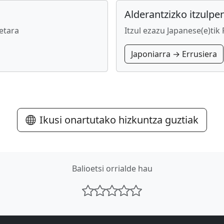
Alderantzizko itzulpe
etara
Itzul ezazu Japanese(e)tik
Japoniarra → Errusiera
Ikusi onartutako hizkuntza guztiak
Balioetsi orrialde hau