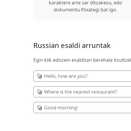
karaktere arte sar ditzakezu, edo
dokumentu-fitxategi bat igo.
Russian esaldi arruntak
Egin klik edozein esalditan berehala itzultze
Hello, how are you?
Where is the nearest restaurant?
Good morning!