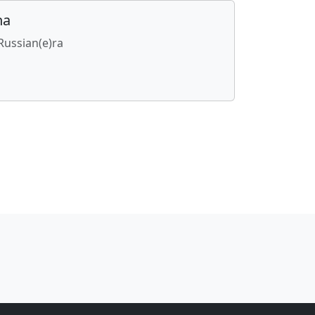
na
 Russian(e)ra