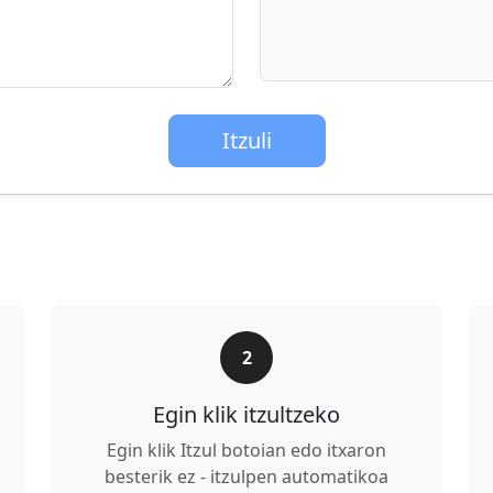
Itzuli
2
Egin klik itzultzeko
Egin klik Itzul botoian edo itxaron
besterik ez - itzulpen automatikoa