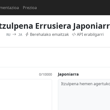
mentazioa
Prezioa
tzulpena Errusiera Japoniar
Berehalako emaitzak
API erabilgarri
RU
JA
Japoniarra
0/10000
Itzulpena hemen agertuko 