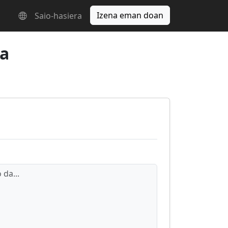
Izena eman doan
Saio-hasiera
ra
da...