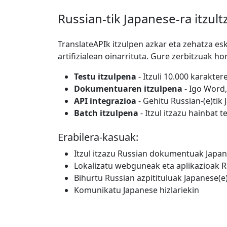
Russian-tik Japanese-ra itzult
TranslateAPIk itzulpen azkar eta zehatza es
artifizialean oinarrituta. Gure zerbitzuak h
Testu itzulpena
- Itzuli 10.000 karakte
Dokumentuaren itzulpena
- Igo Word,
API integrazioa
- Gehitu Russian-(e)tik 
Batch itzulpena
- Itzul itzazu hainbat 
Erabilera-kasuak:
Itzul itzazu Russian dokumentuak Japa
Lokalizatu webguneak eta aplikazioak Ru
Bihurtu Russian azpitituluak Japanese(e
Komunikatu Japanese hizlariekin