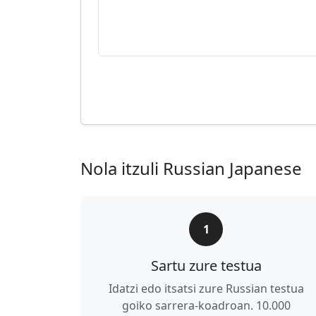
Nola itzuli Russian Japanese
1
Sartu zure testua
Idatzi edo itsatsi zure Russian testua
goiko sarrera-koadroan. 10.000