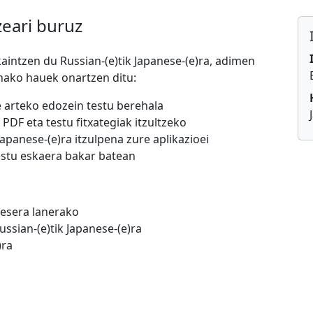
zeari buruz
kaintzen du Russian-(e)tik Japanese-(e)ra, adimen
onako hauek onartzen ditu:
re arteko edozein testu berehala
 PDF eta testu fitxategiak itzultzeko
Japanese-(e)ra itzulpena zure aplikazioei
testu eskaera bakar batean
nesera lanerako
ssian-(e)tik Japanese-(e)ra
)ra