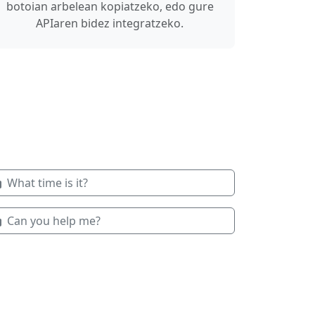
botoian arbelean kopiatzeko, edo gure
APIaren bidez integratzeko.
What time is it?
Can you help me?