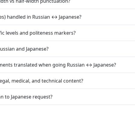
idth vs half-width punctuation?
es) handled in Russian ↔ Japanese?
ic levels and politeness markers?
ussian and Japanese?
mments translated when going Russian ↔ Japanese?
egal, medical, and technical content?
an to Japanese request?