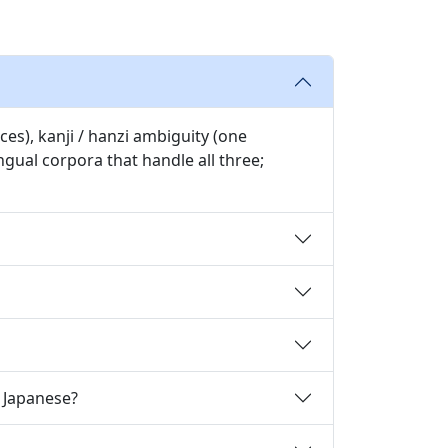
es), kanji / hanzi ambiguity (one
gual corpora that handle all three;
o Japanese?