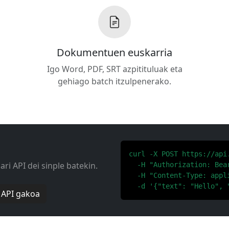
Dokumentuen euskarria
Igo Word, PDF, SRT azpitituluak eta
gehiago batch itzulpenerako.
curl -X POST https://api
ri API dei sinple batekin.
  -H "Authorization: Bear
  -H "Content-Type: appli
  -d '{"text": "Hello", 
 API gakoa