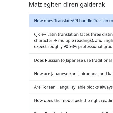
Maiz egiten diren galderak
How does TranslateAPI handle Russian to
CJK ↔ Latin translation faces three disti
character → multiple readings), and Engl
expect roughly 90-93% professional-grad
Does Russian to Japanese use traditional 
How are Japanese kanji, hiragana, and ka
Are Korean Hangul syllable blocks always
How does the model pick the right readin