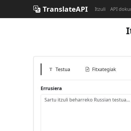
TranslateAPI
Itzuli
API doku
I
Testua
Fitxategiak
Errusiera