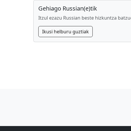
Gehiago Russian(e)tik
Itzul ezazu Russian beste hizkuntza batzu
Ikusi helburu guztiak