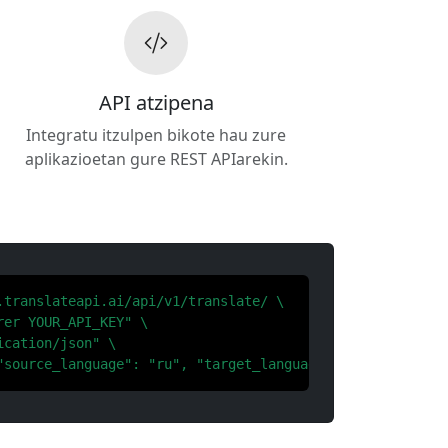
API atzipena
Integratu itzulpen bikote hau zure
aplikazioetan gure REST APIarekin.
.translateapi.ai/api/v1/translate/ \

er YOUR_API_KEY" \

cation/json" \

"source_language": "ru", "target_language": "ja"}'