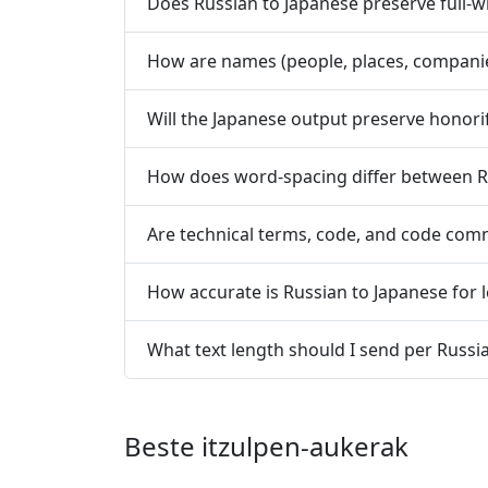
Does Russian to Japanese preserve full-w
How are names (people, places, compani
Will the Japanese output preserve honorif
How does word-spacing differ between R
Are technical terms, code, and code co
How accurate is Russian to Japanese for l
What text length should I send per Russi
Beste itzulpen-aukerak