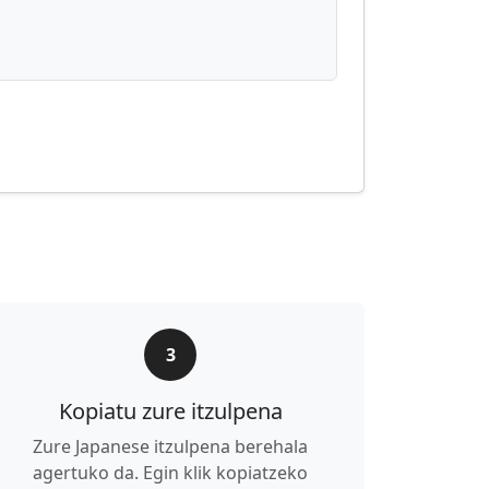
3
Kopiatu zure itzulpena
Zure Japanese itzulpena berehala
agertuko da. Egin klik kopiatzeko