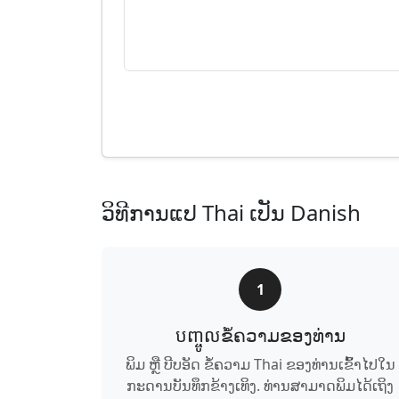
ວິທີການແປ Thai ເປັນ Danish
1
បញ្ចូល​ຂໍ້ຄວາມ​ຂອງ​ທ່ານ
ພິມ ຫຼື ບີບອັດ ຂໍ້ຄວາມ Thai ຂອງ​ທ່ານ​ເຂົ້າ​ໄປ​ໃນ​
ກະດານ​ບັນທຶກ​ຂ້າງ​ເທິງ. ທ່ານ​ສາມາດ​ພິມ​ໄດ້​ເຖິງ