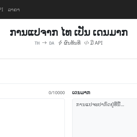
PI
ລາຄາ
ການ​ແປ​ຈາກ ໄທ ເປັນ ເດນມາກ
ຜົນ​ທັນທີ
ມີ API
TH
DA
ເດນມາກ
0/10000
ການ​ແປ​ຈະ​ປາກົດ​ຢູ່​ທີ່​ນີ້...