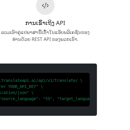
ການ​ເຂົ້າ​ເຖິງ API
ລວມເອົາຄູ່ແປພາສານີ້ເຂົ້າໃນແອັບພລິເຄຊັນຂອງ
ທ່ານດ້ວຍ REST API ຂອງພວກເຮົາ.
.translateapi.ai/api/v1/translate/ \

er YOUR_API_KEY" \

cation/json" \

"source_language": "th", "target_language": "da"}'