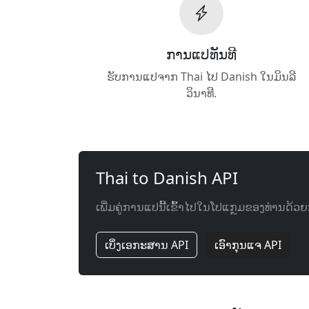
ການ​ແປ​ທັນ​ທີ
ຮັບ​ການ​ແປ​ຈາກ Thai ໄປ Danish ໃນ​ມິນລີ
ວິນາທີ.
Thai to Danish API
ເພີ່ມ​ຄູ່​ການ​ແປ​ນີ້​ເຂົ້າ​ໄປ​ໃນ​ໂປແກຼມ​ຂອງ​ທ່ານ​ດ
ເບິ່ງ​ເອກະສານ API
ເອົາ​ກຸນແຈ API