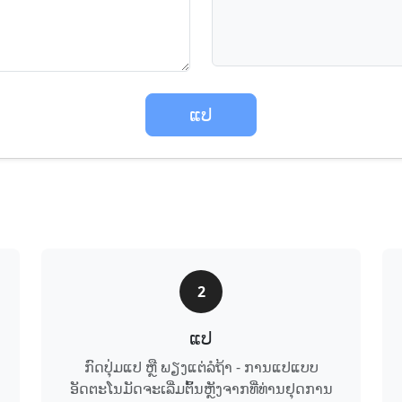
ແປ
2
ແປ
ກົດ​ປຸ່ມ​ແປ ຫຼື ພຽງແຕ່​ລໍຖ້າ - ການ​ແປ​ແບບ​
ອັດຕະໂນມັດ​ຈະ​ເລີ່ມ​ຕົ້ນ​ຫຼັງຈາກ​ທີ່​ທ່ານ​ຢຸດ​ການ​