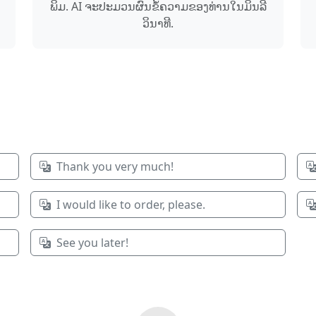
ພິມ. AI ຈະ​ປະມວນຜົນ​ຂໍ້​ຄວາມ​ຂອງທ່ານ​ໃນ​ມິນລີ
ວິນາທີ.
Thank you very much!
I would like to order, please.
See you later!