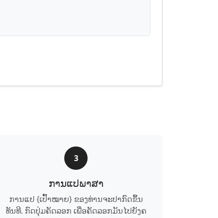
3
ການ​ແປ​ພາສາ
ການ​ແປ {ເປົ້າ​ໝາຍ} ຂອງທ່ານ​ຈະ​ປາກົດ​ຂຶ້ນ​
ທັນທີ. ກົດ​ປຸ່ມ​ຄັດ​ລອກ ເພື່ອ​ຄັດ​ລອກ​ມັນ​ໄປ​ຍັງ​ຄ