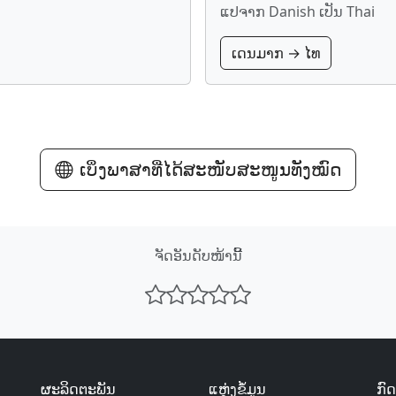
ແປ​ຈາກ Danish ເປັນ Thai
ເດນມາກ → ໄທ
ເບິ່ງ​ພາສາ​ທີ່​ໄດ້​ສະໜັບສະໜູນ​ທັງ​ໝົດ
ຈັດອັນດັບ​ໜ້ານີ້
ຜະລິດຕະພັນ
ແຫຼ່ງ​ຂໍ້ມູນ
ກົ