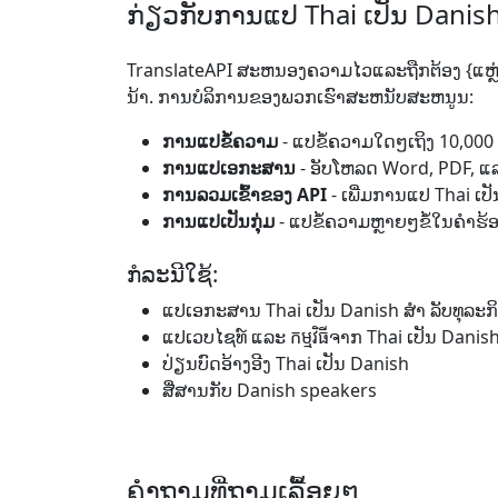
ກ່ຽວ​ກັບ​ການ​ແປ Thai ເປັນ Danis
TranslateAPI ສະຫນອງຄວາມໄວແລະຖືກຕ້ອງ {ແຫຼ່ງ
ນ້າ. ການບໍລິການຂອງພວກເຮົາສະຫນັບສະຫນູນ:
ການ​ແປ​ຂໍ້​ຄວາມ
- ແປ​ຂໍ້ຄວາມ​ໃດໆ​ເຖິງ 10,000
ການ​ແປ​ເອກະສານ
- ອັບໂຫລດ Word, PDF, ແ
ການ​ລວມ​ເຂົ້າ​ຂອງ API
- ເພີ່ມ​ການ​ແປ Thai ເປັນ
ການ​ແປ​ເປັນ​ກຸ່ມ
- ແປ​ຂໍ້ຄວາມ​ຫຼາຍໆຂໍ້​ໃນ​ຄໍາຮ້
ກໍລະນີ​ໃຊ້:
ແປເອກະສານ Thai ເປັນ Danish ສຳ ລັບທຸລະກ
ແປ​ເວບໄຊທ໌ ແລະ កម្មវិធី​ຈາກ Thai ເປັນ Danis
ປ່ຽນ​ບົດ​ອ້າງອີງ Thai ເປັນ Danish
ສື່ສານ​ກັບ Danish speakers
ຄໍາຖາມທີ່ຖາມເລື້ອຍໆ