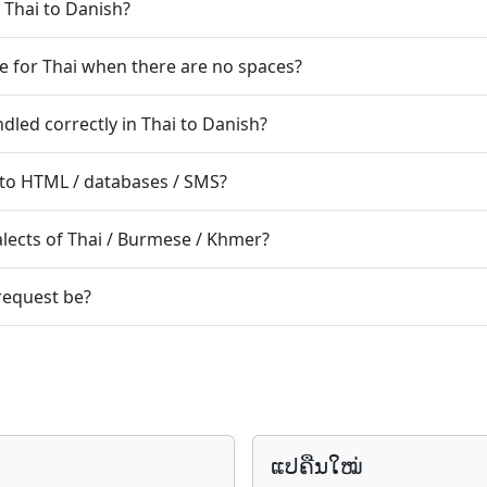
n Thai to Danish?
 for Thai when there are no spaces?
led correctly in Thai to Danish?
into HTML / databases / SMS?
lects of Thai / Burmese / Khmer?
request be?
ແປ​ຄືນ​ໃໝ່