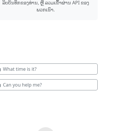
ລິບ​ບັນທຶກ​ຂອງທ່ານ, ຫຼື ລວມ​ເຂົ້າ​ຜ່ານ API ຂອງ
ພວກເຮົາ.
What time is it?
Can you help me?