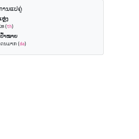
ການ​ແປ​ຄູ່
ແຫຼ່ງ
ໄທ (
)
th
ເປົ້າ​ໝາຍ
ເດນມາກ (
)
da