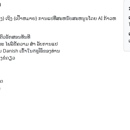
h
} ເຖິງ {ເປົ້າຫມາຍ} ການແປທີ່ສະຫນັບສະຫນູນໂດຍ AI ກ້າວຫ
 ຕົວອັກສອນ​ທັນທີ
ລະ ໄຟລ໌ຂໍ້ຄວາມ ສຳ ລັບການແປ
 Danish ເຂົ້າ​ໃນ​កម្មវិធី​ຂອງ​ທ່ານ
ອງຂໍ​ດຽວ
ິດ
h