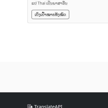
ແປ Thai ເປັນພາສາອື່ນ
ເບິ່ງ​ເປົ້າ​ໝາຍ​ທັງ​ໝົດ
TranslateAPI