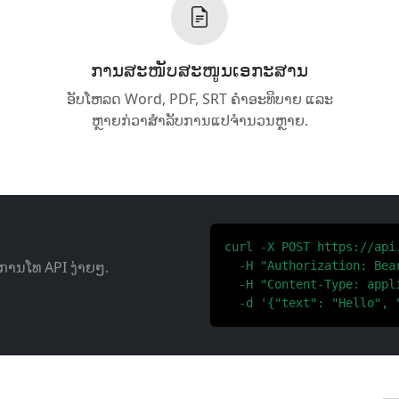
ການ​ສະໜັບສະໜູນ​ເອກະສານ
ອັບໂຫລດ Word, PDF, SRT ຄໍາອະທິບາຍ ແລະ
ຫຼາຍກ່ວາສໍາລັບການແປຈໍານວນຫຼາຍ.
curl -X POST https://api
້ວຍ​ການ​ໂທ API ງ່າຍໆ.
  -H "Authorization: Bear
  -H "Content-Type: appli
  -d '{"text": "Hello", 