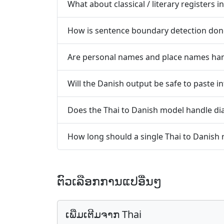
What about classical / literary registers i
How is sentence boundary detection done
Are personal names and place names hand
Will the Danish output be safe to paste 
Does the Thai to Danish model handle dia
How long should a single Thai to Danish 
ຕົວເລືອກ​ການ​ແປ​ອື່ນໆ
ເພີ່ມເຕີມຈາກ Thai