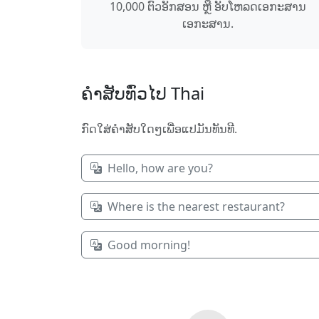
10,000 ຕົວອັກສອນ ຫຼື ອັບໂຫລດ​ເອກະສານ​
ເອກະສານ.
ຄໍາສັບ​ທົ່ວໄປ Thai
ກົດ​ໃສ່​ຄຳ​ສັບ​ໃດໆ​ເພື່ອ​ແປ​ມັນ​ທັນທີ.
Hello, how are you?
Where is the nearest restaurant?
Good morning!