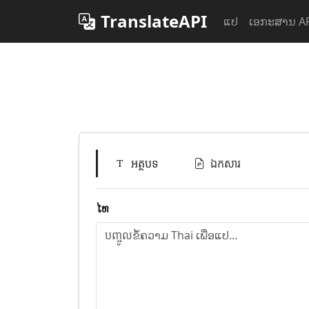
TranslateAPI
ແປ
ເອກະສານ A
អត្ថបទ
ឯកសារ
ໄທ