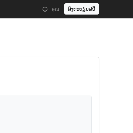
ລົງທະບຽນຟຣີ
ចូល